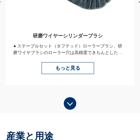
研磨ワイヤーシリンダーブラシ
● ステープルセット（タフテッド）ローラーブラシ、研
磨ワイヤブラシのローラー穴は高精度できちんとした深
さを持ち、細孔は列穴、千鳥穴、スパイラル穴、V字型
穴などの複数の形式で分布できます。 。
もっと見る
● さまざまな産業の用途に合わせて、ブラシワイヤーな
どの材料の選択により、研磨ワイヤーの原価が異なるた
め、生産における不必要な無駄を回避できます。
産業と用途