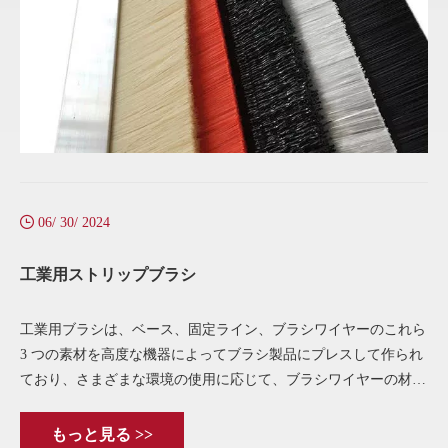
06/ 30/ 2024
工業用ストリップブラシ
工業用ブラシは、ベース、固定ライン、ブラシワイヤーのこれら
3 つの素材を高度な機器によってブラシ製品にプレスして作られ
ており、さまざまな環境の使用に応じて、ブラシワイヤーの材質
の選択も異なります。ナイロンワイヤーの弾力性、優れた耐摩耗
性、一般的に使用される
もっと見る >>