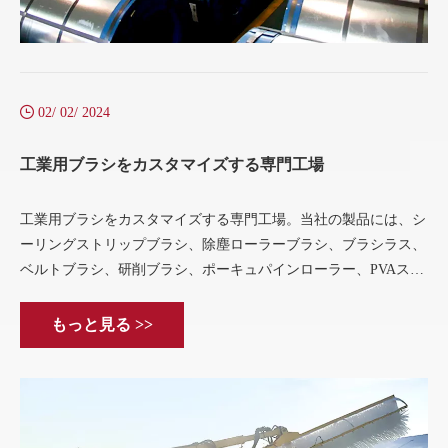
02/ 02/ 2024
工業用ブラシをカスタマイズする専門工場
工業用ブラシをカスタマイズする専門工場。当社の製品には、シ
ーリングストリップブラシ、除塵ローラーブラシ、ブラシラス、
ベルトブラシ、研削ブラシ、ポーキュパインローラー、PVAスポ
ンジローラーなどが含まれており、洗浄、除塵、研磨の分野で広
く使用されています。のために
もっと見る >>