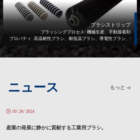
ブラシストリップ
ブラッシングプロセス:
機械生産、手動接着剤
プロパティ:
高温耐性ブラシ、耐低温ブラシ、導電性ブラシ、帯電
ニュース
もっと
10/ 26/ 2024
産業の発展に静かに貢献する工業用ブラシ。